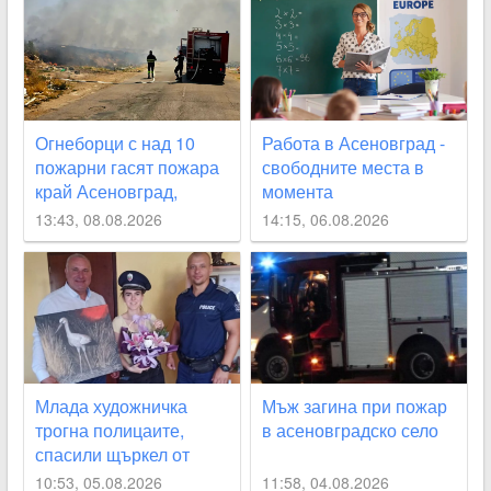
парк СНИМКИ+ВИДЕО
Огнеборци с над 10
Работа в Асеновград -
пожарни гасят пожара
свободните места в
край Асеновград,
момента
затвориха
13:43, 08.08.2026
14:15, 06.08.2026
околовръстния път
СНИМКИ
Млада художничка
Мъж загина при пожар
трогна полицаите,
в асеновградско село
спасили щъркел от
огнения ад край
10:53, 05.08.2026
11:58, 04.08.2026