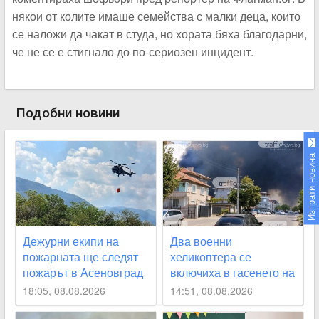
някои от колите имаше семейства с малки деца, които
се наложи да чакат в студа, но хората бяха благодарни,
че не се е стигнало до по-сериозен инцидент.
Подобни новини
Изпрати новина
Дежурни екипи на
Два военни
пожарната ще следят
хеликоптера се
пожарът в Асеновград
включиха в гасенето на
да не пламне отново
огъня над Асеновград,
18:05, 08.08.2026
14:51, 08.08.2026
засегнат е гробищния