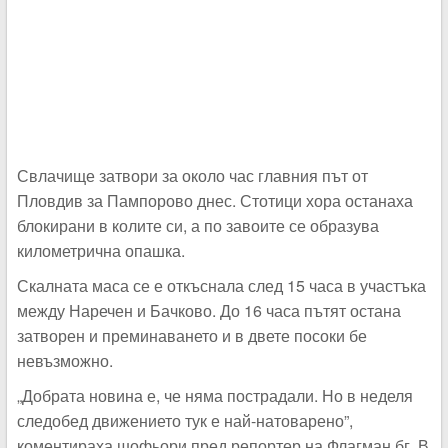
Свлачище затвори за около час главния път от
Пловдив за Пампорово днес. Стотици хора останаха
блокирани в колите си, а по завоите се образува
километрична опашка.
Скалната маса се е откъснала след 15 часа в участъка
между Наречен и Бачково. До 16 часа пътят остана
затворен и преминаването и в двете посоки бе
невъзможно.
„Добрата новина е, че няма пострадали. Но в неделя
следобед движението тук е най-натоварено”,
коментираха шофьори пред репортер на Флагман.бг. В