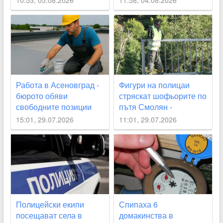
10:53, 05.08.2026
11:58, 04.08.2026
Асеновград
Работа в Асеновград -
Фигури на полицаи
бюрото обяви
стряскат шофьорите по
свободните позиции
пътя Смолян -
Асеновград
15:01, 29.07.2026
11:01, 29.07.2026
Полицейски екипи
Спипаха 6
посещават села в
домакинства в