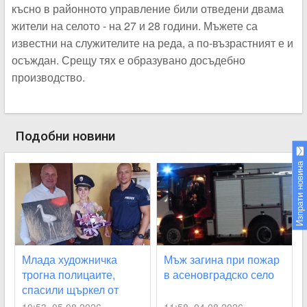
късно в районното управление били отведени двама
жители на селото - на 27 и 28 години. Мъжете са
известни на служителите на реда, а по-възрастният е и
осъждан. Срещу тях е образувано досъдебно
производство.
Подобни новини
Изпрати новина
Млада художничка
Мъж загина при пожар
трогна полицаите,
в асеновградско село
спасили щъркел от
огнения ад край