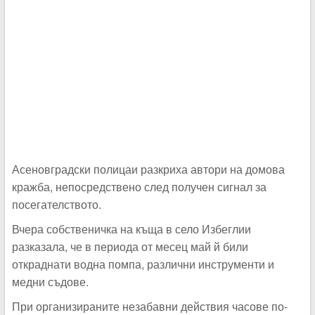
Асеновградски полицаи разкриха автори на домова
кражба, непосредствено след получен сигнал за
посегателството.
Вчера собственичка на къща в село Избеглии
разказала, че в периода от месец май й били
откраднати водна помпа, различни инструменти и
медни съдове.
При организираните незабавни действия часове по-