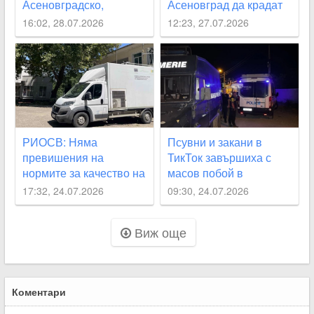
Асеновградско,
Асеновград да крадат
Карловско, “Родопи“
вода
16:02, 28.07.2026
12:23, 27.07.2026
през август
РИОСВ: Няма
Псувни и закани в
превишения на
ТикТок завършиха с
нормите за качество на
масов побой в
въздуха след пожара в
Асеновград
17:32, 24.07.2026
09:30, 24.07.2026
Асеновград
Виж още
Коментари