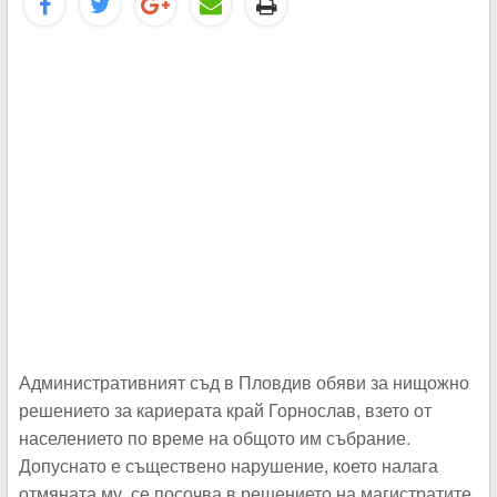
Административният съд в Пловдив обяви за нищожно
решението за кариерата край Горнослав, взето от
населението по време на общото им събрание.
Допуснато е съществено нарушение, което налага
отмяната му, се посочва в решението на магистратите,