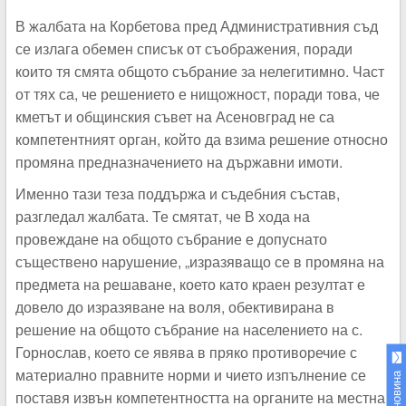
В жалбата на Корбетова пред Административния съд
се излага обемен списък от съображения, поради
които тя смята общото събрание за нелегитимно. Част
от тях са, че решението е нищожност, поради това, че
кметът и общинския съвет на Асеновград не са
компетентният орган, който да взима решение относно
промяна предназначението на държавни имоти.
Именно тази теза поддържа и съдебния състав,
разгледал жалбата. Те смятат, че В хода на
провеждане на общото събрание е допуснато
съществено нарушение
, „изразяващо се в промяна на
предмета на решаване, което като краен резултат е
довело до изразяване на воля, обективирана в
решение на общото събрание на населението на с.
Горнослав, което се явява в пряко противоречие с
материално правните норми и чието изпълнение се
поставя извън компетентността на органите на местна