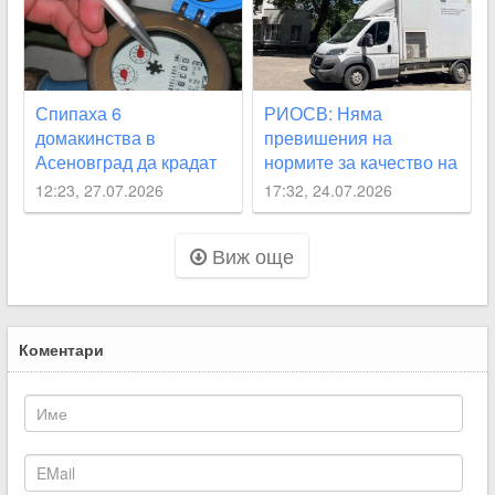
Спипаха 6
РИОСВ: Няма
домакинства в
превишения на
Асеновград да крадат
нормите за качество на
вода
въздуха след пожара в
12:23, 27.07.2026
17:32, 24.07.2026
Асеновград
Виж още
Коментари