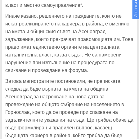
Изпрати новина
власт и местно самоуправление“.
Иначе казано, решението на гражданите, които не
искат реализирането на кариера в района, е вменило
на кмета и общинския съвет на Асеновград
задължения, които прекрачват правомощията им. Това
право имат единствено органите на централната
изпълнителна власт, казва съдът. Не са намерени
нарушение при изпълнение на процедурата по
свикване и провеждане на форума.
Затова магистратите постановили, че преписката
следва да бъде върната на кмета на община
Асеновград за насрочване на нова дата за
провеждане на общото събрание на населението в
Горнослав, което да се проведе при спазване на
задължителните указания на съда. Ще трябва обаче да
бъде формулиран и правилен въпрос, касаещ
бъдещата кариера в района, който трябва да бъде