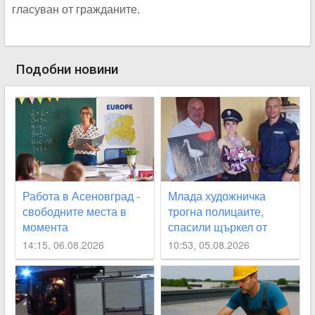
гласуван от гражданите.
Подобни новини
Работа в Асеновград -
Млада художничка
свободните места в
трогна полицаите,
момента
спасили щъркел от
огнения ад край
14:15, 06.08.2026
10:53, 05.08.2026
Асеновград