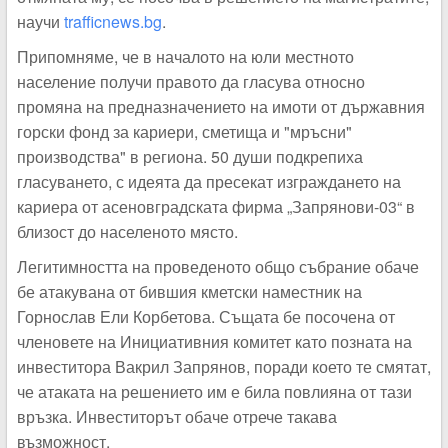
научи
trafficnews.bg
.
Припомняме, че в началото на юли местното
население получи правото да гласува относно
промяна на предназначението на имоти от държавния
горски фонд за кариери, сметища и "мръсни"
производства" в региона. 50 души подкрепиха
гласуването, с идеята да пресекат изграждането на
кариера от асеновградската фирма „Запрянови-03“ в
близост до населеното място.
Легитимността на проведеното общо събрание обаче
бе атакувана от бившия кметски наместник на
Горнослав Ели Корбетова. Същата бе посочена от
членовете на Инициативния комитет като позната на
инвеститора Вакрил Запрянов, поради което те смятат,
че атаката на решението им е била повлияна от тази
връзка. Инвеститорът обаче отрече такава
възможност.