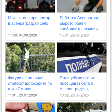
Мъж загина при пожар
Работа в Асеновград -
в асеновградско село
бюрото обяви
свободните позиции
11:58, 04.08.2026
15:01, 29.07.2026
Фигури на полицаи
Полицейски екипи
стряскат шофьорите по
посещават села в
пътя Смолян -
Асеновградско,
Асеновград
Карловско, “Родопи“
11:01, 29.07.2026
16:02, 28.07.2026
през август