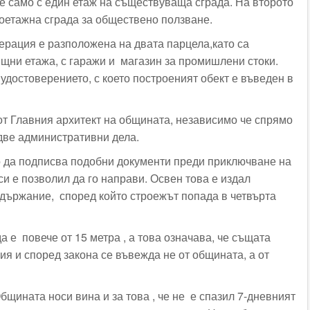
 само с един етаж на съществуваща сграда. На второто
етажна сграда за обществено ползване.
ерация е разположена на двата парцела,като са
щни етажа, с гаражи и магазин за промишлени стоки.
удостоверението, с което построеният обект е въведен в
от Главния архитект на общината, независимо че спрямо
 две административни дела.
 да подписва подобни документи преди приключване на
си е позволил да го направи. Освен това е издал
държание, според който строежът попада в четвърта
а е повече от 15 метра , а това означава, че същата
ия и според закона се въвежда не от общината, а от
бщината носи вина и за това , че не е спазил 7-дневният