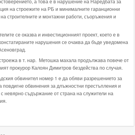
остоверението, а това е в нарушение на Наредбата за
ция на строежите на РБ и минималните гаранционни
 на строителните и монтажни работи, съоръжения и
елите се оказва и инвестиционният проект, което е в
констатираните нарушения се очаква да бъде уведомена
Асеновград.
 строежа в т. нар. Метошка махала продължава повече от
ният прокурор Калоян Димитров бездейства по случая.
адския обвинител номер 1 е да обяви разрешението за
а повдигне обвинения за длъжностни престъпления и
 с невярно съдържание от страна на служители на
ия.