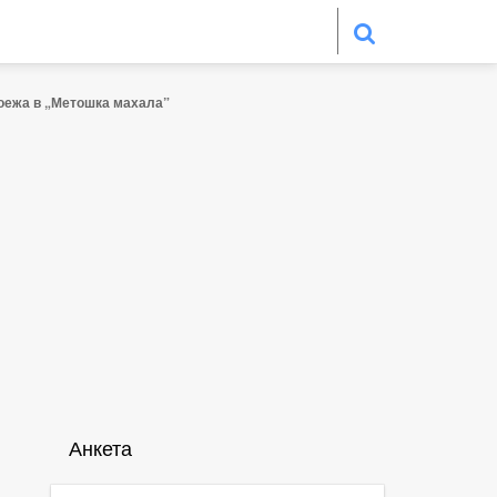
оежа в „Метошка махала”
Анкета