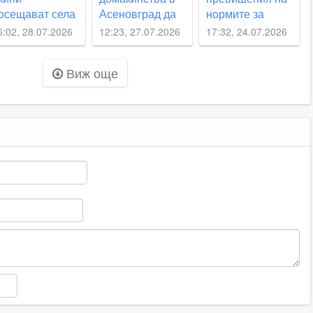
осещават села
Асеновград да
нормите за
крадат вода
качество на
6:02, 28.07.2026
12:23, 27.07.2026
17:32, 24.07.2026
сеновградско,
въздуха след
арловско,
пожара в
Виж още
Родопи“ през
Асеновград
вгуст