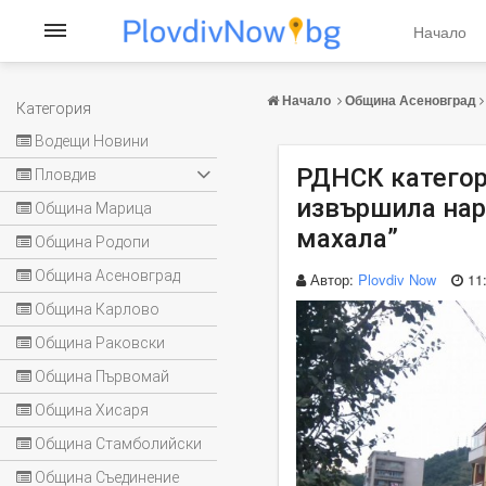
Начало
Начало
Община Асеновград
Категория
Водещи Новини
РДНСК категор
Пловдив
извършила нар
Община Марица
махала”
Община Родопи
Община Асеновград
Автор:
Plovdiv Now
11
Община Карлово
Община Раковски
Община Първомай
Община Хисаря
Община Стамболийски
Община Съединение