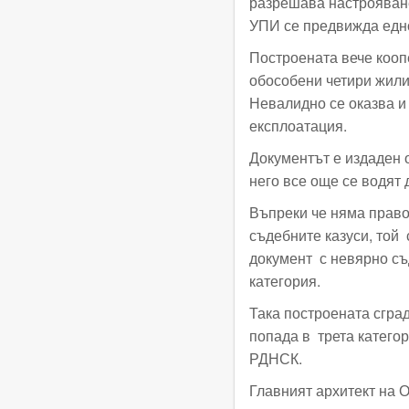
разрешава настрояване
УПИ се предвижда едно
Построената вече кооп
обособени четири жили
Невалидно се оказва и 
експлоатация.
Документът е издаден 
него все още се водят
Въпреки че няма право
съдебните казуси, той 
документ с невярно съ
категория.
Така построената сград
попада в трета категор
РДНСК.
Главният архитект на О