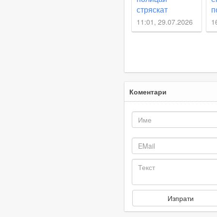
стряскат
п
шофьорите по
в
11:01, 29.07.2026
1
пътя Смолян -
А
Асеновград
К
“
а
Коментари