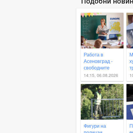
Подобни нови
Работа в
М
Асеновград -
х
свободните
т
места в
п
14:15, 06.08.2026
1
момента
с
о
к
А
Фигури на
П
полицаи
е