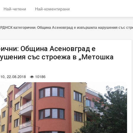
Най-четени
Най-коментирани
РДНСК категорични: Община Асеновград е извършила нарушения със стр
ични: Община Асеновград е
ушения със строежа в „Метошка
:10, 22.08.2018
10186