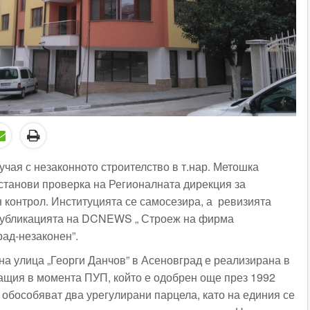
учая с незаконното строителство в т.нар. Метошка
станови проверка на Регионалната дирекция за
 контрол. Институцията се самосезира, а ревизията
публикацията на DCNEWS „ Строеж на фирма
рад-незаконен”.
 на улица „Георги Данчов” в Асеновград е реализирана в
ащия в момента ПУП, който е одобрен още през 1992
 обособяват два урегулирани парцела, като на единия се