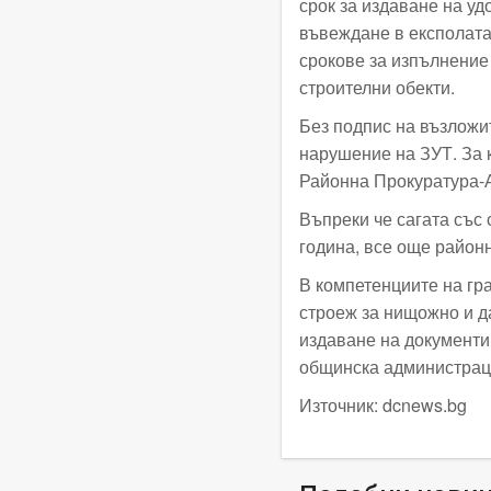
срок за издаване на уд
въвеждане в експолата
срокове за изпълнение
строителни обекти.
Без подпис на възложит
нарушение на ЗУТ. За 
Районна Прокуратура-
Въпреки че сагата със
година, все още район
В компетенциите на гр
строеж за нищожно и д
издаване на документи
общинска администрац
Източник: dcnews.bg