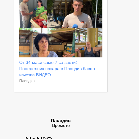
От 34 маси само 7 са заети:
Понеделник пазара в Пловдив бавно
изчезва ВИДЕО
Пловдив