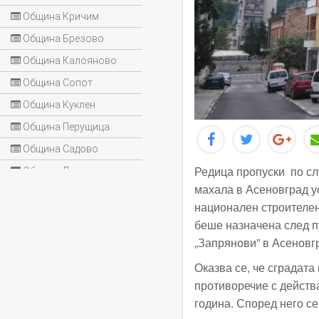
Община Кричим
Община Брезово
Община Калояново
Община Сопот
Община Куклен
Община Перущица
Община Садово
Редица пропуски по сл
Община Лъки
махала в Асеновград у
национален строителен
беше назначена след 
„Запрянови” в Асеновг
Оказва се, че сградата
противоречие с действ
година. Според него се