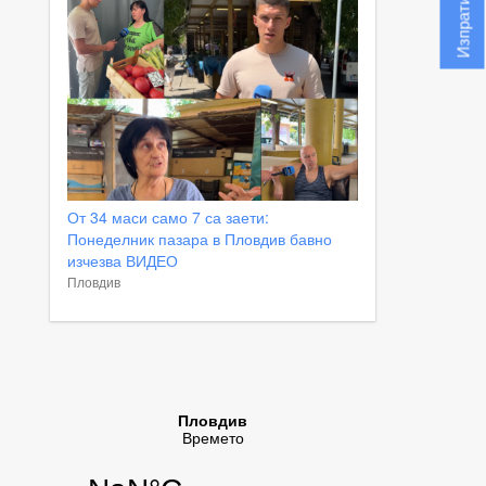
От 34 маси само 7 са заети:
Понеделник пазара в Пловдив бавно
изчезва ВИДЕО
Пловдив