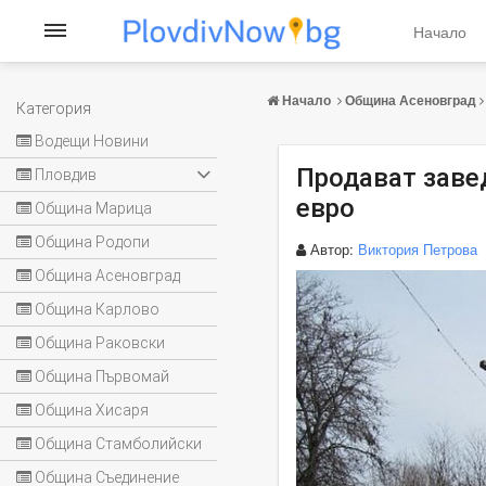
Начало
Начало
Община Асеновград
Категория
Водещи Новини
Продават заве
Пловдив
евро
Община Марица
Община Родопи
Автор:
Виктория Петрова
Община Асеновград
Община Карлово
Община Раковски
Община Първомай
Община Хисаря
Община Стамболийски
Община Съединение