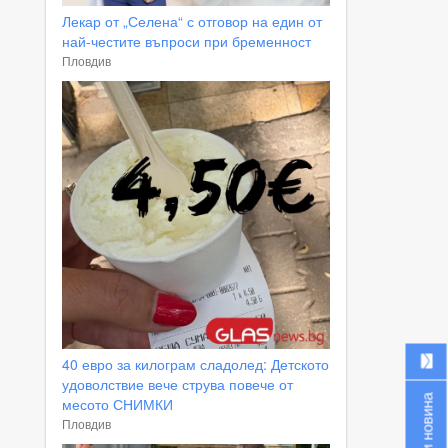
Лекар от „Селена“ с отговор на един от
най-честите въпроси при бременност
Пловдив
40 евро за килограм сладолед: Детското
удоволствие вече струва повече от
Изпрати новина
месото СНИМКИ
Пловдив