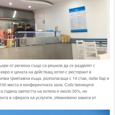
ьори от региона също са решили да се разделят с
 евро е цената на действащ хотел с ресторант в
ючва триетажна къща, разполагаща с 14 стаи, лоби бар и
 100 места и конферентната зала. Собствениците
та година заетостта на хотела е около 30%, но
ента в сферата на услугите, обикновено зависи от