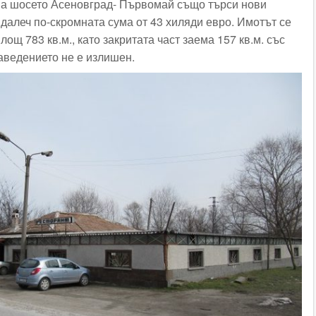
на шосето Асеновград- Първомай също търси нови
далеч по-скромната сума от 43 хиляди евро. Имотът се
лощ 783 кв.м., като закритата част заема 157 кв.м. със
заведението не е излишен.