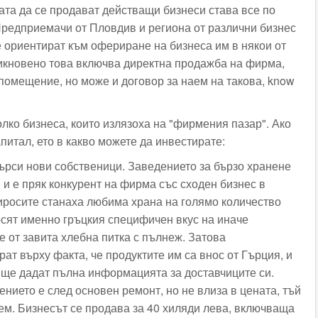
ата да се продават действащи бизнеси става все по
Предприемачи от Пловдив и региона от различни бизнес
е ориентират към офериране на бизнеса им в някои от
бикновено това включва директна продажба на фирма,
 помещение, но може и договор за наем на такова, know
лко бизнеса, които излязоха на "фирмения пазар". Ако
питал, ето в какво можете да инвестирате:
търси нови собственици. Заведението за бързо хранене
 и е пряк конкурент на фирма със сходен бизнес в
иросите станаха любима храна на голямо количество
рсят именно гръцкия специфичен вкус на иначе
 от завита хлебна питка с пълнеж. Затова
ат върху факта, че продуктите им са внос от Гърция, и
 ще дадат пълна информацията за доставчиците си.
нието е след основен ремонт, но не влиза в цената, тъй
аем. Бизнесът се продава за 40 хиляди лева, включваща