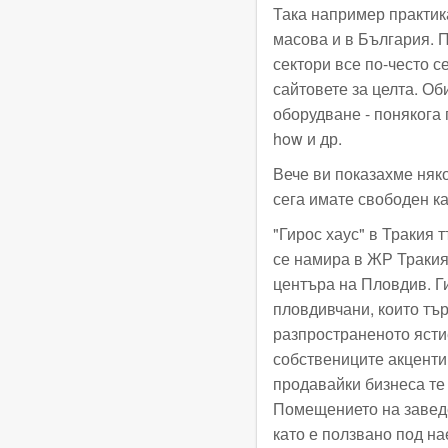
Така например практик
масова и в България. 
сектори все по-често с
сайтовете за целта. О
оборудване - понякога
how и др.
Вече ви показахме няко
сега имате свободен ка
"Гирос хаус" в Тракия 
се намира в ЖР Тракия
центъра на Пловдив. Г
пловдивчани, които тъ
разпространеното ястие
собствениците акцентир
продавайки бизнеса те
Помещението на заведе
като е ползвано под н