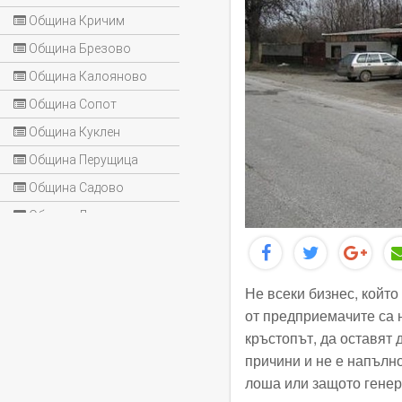
Община Кричим
Община Брезово
Община Калояново
Община Сопот
Община Куклен
Община Перущица
Община Садово
Община Лъки
Не всеки бизнес, който
от предприемачите са н
кръстопът, да оставят 
причини и не е напълно
лоша или защото генер