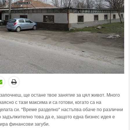
 започнеш, ще остане твое занятие за цял живот. Много
аясно с тази максима и са готови, когато са на
делата си. "Време разделно" настъпва обаче по различни
 задължително това да е, защото една бизнес идея е
ира финансови загуби.