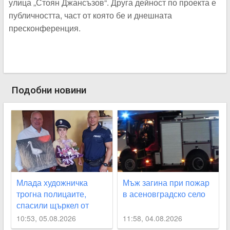
улица „Стоян Джансъзов“. Друга дейност по проекта е
публичността, част от която бе и днешната
пресконференция.
Подобни новини
Млада художничка
Мъж загина при пожар
трогна полицаите,
в асеновградско село
спасили щъркел от
огнения ад край
10:53, 05.08.2026
11:58, 04.08.2026
Асеновград