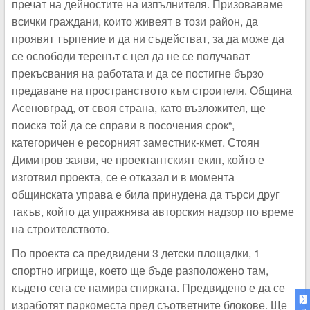
пречат на дейностите на изпълнителя. Призоваваме
всички граждани, които живеят в този район, да
проявят търпение и да ни съдействат, за да може да
се освободи теренът с цел да не се получават
прекъсвания на работата и да се постигне бързо
предаване на пространството към строителя. Община
Асеновград, от своя страна, като възложител, ще
поиска той да се справи в посочения срок“,
категоричен е ресорният заместник-кмет. Стоян
Димитров заяви, че проектантският екип, който е
изготвил проекта, се е отказал и в момента
общинската управа е била принудена да търси друг
такъв, който да упражнява авторския надзор по време
на строителството.
По проекта са предвидени 3 детски площадки, 1
спортно игрище, което ще бъде разположено там,
където сега се намира спирката. Предвидено е да се
изработят паркоместа пред съответните блокове. Ще