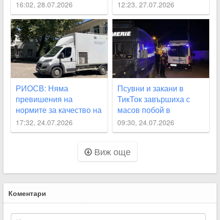
Карловско, “Родопи“
вода
16:02, 28.07.2026
12:23, 27.07.2026
през август
РИОСВ: Няма
Псувни и закани в
превишения на
ТикТок завършиха с
нормите за качество на
масов побой в
въздуха след пожара в
Асеновград
17:32, 24.07.2026
09:30, 24.07.2026
Асеновград
Виж още
Коментари