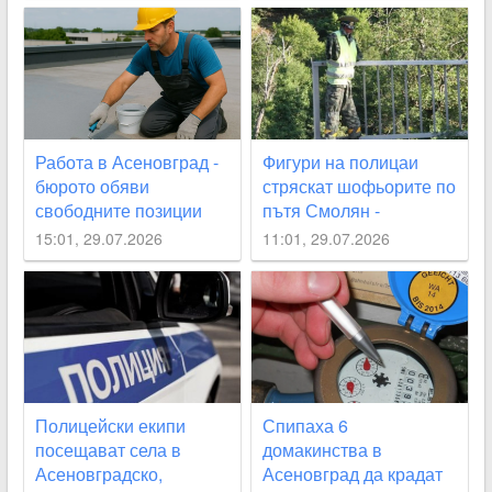
Работа в Асеновград -
Фигури на полицаи
бюрото обяви
стряскат шофьорите по
свободните позиции
пътя Смолян -
Асеновград
15:01, 29.07.2026
11:01, 29.07.2026
Полицейски екипи
Спипаха 6
посещават села в
домакинства в
Асеновградско,
Асеновград да крадат