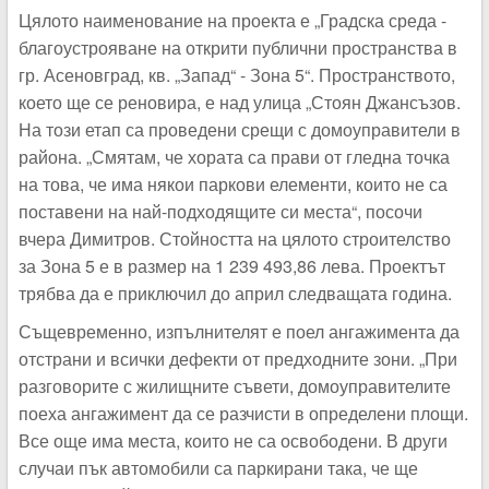
Цялото наименование на проекта е „Градска среда -
благоустрояване на открити публични пространства в
гр. Асеновград, кв. „Запад“ - Зона 5“. Пространството,
което ще се реновира, е над улица „Стоян Джансъзов.
На този етап са проведени срещи с домоуправители в
района. „Смятам, че хората са прави от гледна точка
на това, че има някои паркови елементи, които не са
поставени на най-подходящите си места“, посочи
вчера Димитров. Стойността на цялото строителство
за Зона 5 е в размер на 1 239 493,86 лева. Проектът
трябва да е приключил до април следващата година.
Същевременно, изпълнителят е поел ангажимента да
отстрани и всички дефекти от предходните зони. „При
разговорите с жилищните съвети, домоуправителите
поеха ангажимент да се разчисти в определени площи.
Все още има места, които не са освободени. В други
случаи пък автомобили са паркирани така, че ще