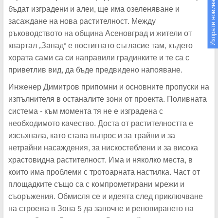
Изпрати новина
бъдат изградени и алеи, ще има озеленяване и
засаждане на нова растителност. Между
ръководството на община Асеновград и жители от
квартал „Запад“ е постигнато съгласие там, където
хората сами са си направили градинките и те са с
приветлив вид, да бъде предвидено напояване.
Инженер Димитров припомни и основните пропуски на
изпълнителя в останалите зони от проекта. Поливната
система - към момента тя не е изградена с
необходимото качество. Доста от растителността е
изсъхнала, като става въпрос и за трайни и за
нетрайни насаждения, за нискостеблени и за висока
храстовидна растителност. Има и няколко места, в
които има проблеми с тротоарната настилка. Част от
площадките също са с компрометирани мрежи и
съоръжения. Обмисля се и идеята след приключване
на строежа в Зона 5 да започне и реновирането на