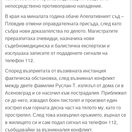
непосредствено противоправно нападение.
В края на миналата година обаче Апелативният съд –
Пловдив отмени оправдателната присъда, след като
събра нови доказателства по делото. Магистратите
преразпитаха очевидци, назначиха нови
съдебномедицинска и балистична експертизи и
изслушаха записите от подадените сигнали на
телефон 112.
Според възприетата от въззивната инстанция
фактическа обстановка, след възникнал конфликт
между двете фамилии Руслан Т. излязъл от дома си в
Асеновград и се насочил към пострадалия. Приближил
се до него, извадил боен пистолет и произвел един
изстрел към горната дясна част на тялото му, като го
прострелял. След това изхвърлил оръжието, върнал се
в жилището си и сам подал сигнал на телефон 112,
съобщавайки за възникналия конфликт.