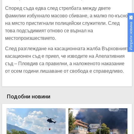
Според съда едва след стрелбата между двете
фамилии избухнало масово сбиване, а малко по-късно
на място пристигнали полицейски служители. След
Изпрати новина
това подсъдимият отново се върнал на
местопроизшествието.
След разглеждане на касационната жалба Върховният
касационен съд е приел, че изводите на Апелативния
съд – Пловдив са правилни, а наложеното наказание
от осем години лишаване от свобода е справедливо.
Подобни новини