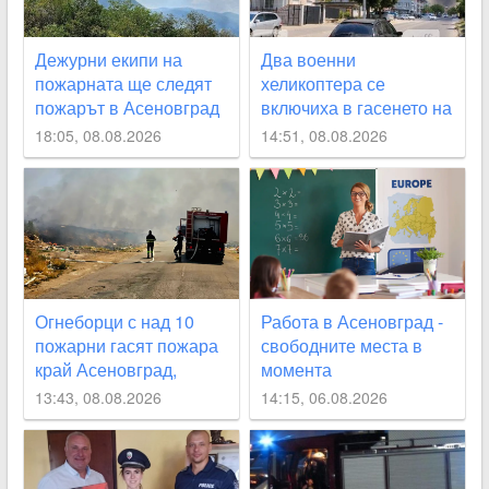
Дежурни екипи на
Два военни
пожарната ще следят
хеликоптера се
пожарът в Асеновград
включиха в гасенето на
да не пламне отново
огъня над Асеновград,
18:05, 08.08.2026
14:51, 08.08.2026
засегнат е гробищния
парк СНИМКИ+ВИДЕО
Огнеборци с над 10
Работа в Асеновград -
пожарни гасят пожара
свободните места в
край Асеновград,
момента
затвориха
13:43, 08.08.2026
14:15, 06.08.2026
околовръстния път
СНИМКИ