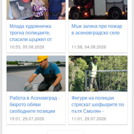
Млада художничка
Мъж загина при пожар
трогна полицаите,
в асеновградско село
спасили щъркел от
огнения ад край
10:53, 05.08.2026
11:58, 04.08.2026
Асеновград
Работа в Асеновград -
Фигури на полицаи
бюрото обяви
стряскат шофьорите по
свободните позиции
пътя Смолян -
Асеновград
15:01, 29.07.2026
11:01, 29.07.2026