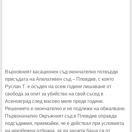
Върховният касационен съд окончателно потвърди
присъдата на Апелативен съд – Пловдив, с която
Руслан Т. е осъден на осем години лишаване от
свобода за опит за убийство на свой съсед в
Асеновград след масово меле преди години.
Решението е окончателно и не подлежи на обжалване.
Първоначално Окръжният съд в Пловдив оправда
подсъдимия, приемайки, че е действал при условията
на неизбежна отбрана, за да защити баща си от