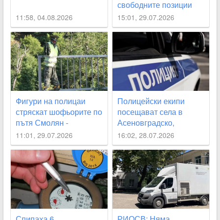
свободните позиции
11:58, 04.08.2026
15:01, 29.07.2026
Фигури на полицаи
Полицейски екипи
стряскат шофьорите по
посещават села в
пътя Смолян -
Асеновградско,
Асеновград
Карловско, “Родопи“
11:01, 29.07.2026
16:02, 28.07.2026
през август
Спипаха 6
РИОСВ: Няма