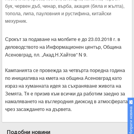
бук, червен дъб, чинар, върба, акация (бяла и жълта),
топола, липа, пауловния и рустифина, китайски
мехурник.
Срокът за подаване на молбите е до 23.03.2018 г. в
деловодството на Информационен център, Община
Асеновград, пл. „Акад.Н.Хайтов” N 9.
Кампанията се провежда за четвърта поредна година
по инициатива на кмета на община Асеновград като
израз на хуманната идея за съхраняване живота на
Земята. Тя е призив към всички да работим заедно за
намаляването на въглеродния диоксид в атмосферата
чрез засаждането на дървета.
Изпрати новина
Подобни новини