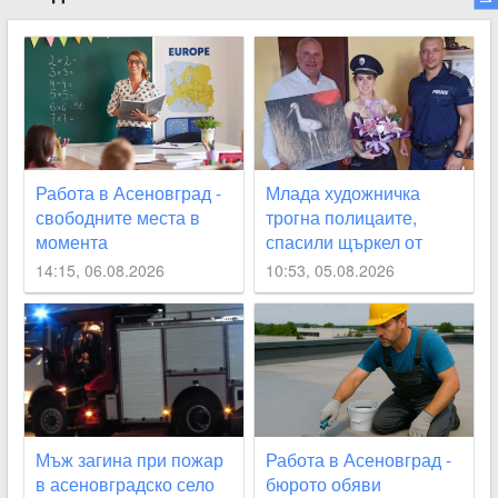
Работа в Асеновград -
Млада художничка
свободните места в
трогна полицаите,
момента
спасили щъркел от
огнения ад край
14:15, 06.08.2026
10:53, 05.08.2026
Асеновград
Мъж загина при пожар
Работа в Асеновград -
в асеновградско село
бюрото обяви