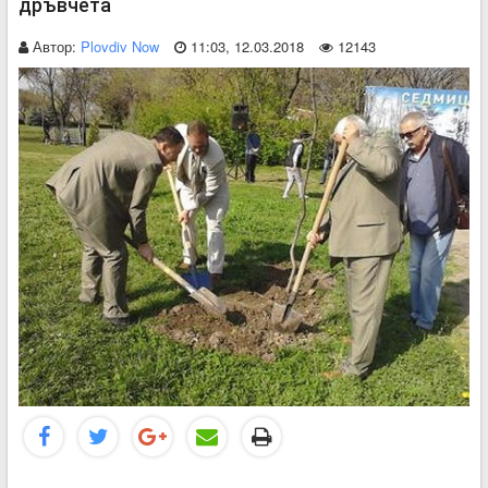
дръвчета
Автор:
Plovdiv Now
11:03, 12.03.2018
12143