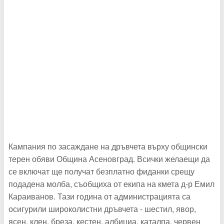
Кампания по засаждане на дръвчета върху общински
терен обяви Община Асеновград. Всички желаещи да
се включат ще получат безплатно фиданки срещу
подадена молба, съобщиха от екипа на кмета д-р Емил
Караиванов. Тази година от администрацията са
осигурили широколистни дръвчета - шестил, явор,
ясен, клен, бреза, кестен, албициа, каталпа, червен