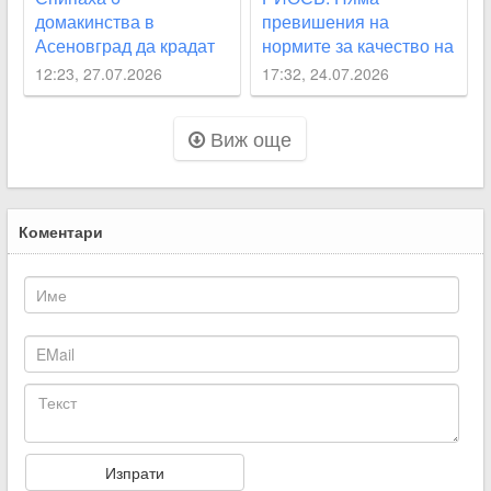
домакинства в
превишения на
Асеновград да крадат
нормите за качество на
вода
въздуха след пожара в
12:23, 27.07.2026
17:32, 24.07.2026
Асеновград
Виж още
Коментари