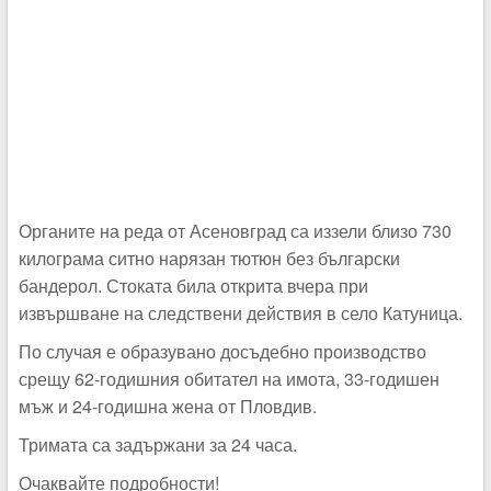
Органите на реда от Асеновград са иззели близо 730
килограма ситно нарязан тютюн без български
бандерол. Стоката била открита вчера при
извършване на следствени действия в село Катуница.
По случая е образувано досъдебно производство
срещу 62-годишния обитател на имота, 33-годишен
мъж и 24-годишна жена от Пловдив.
Тримата са задържани за 24 часа.
Очаквайте подробности!