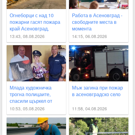
Огнеборци с над 10
Работа в Асеновград -
пожарни гасят пожара
свободните места в
край Асеновград,
момента
затвориха
13:43, 08.08.2026
14:15, 06.08.2026
околовръстния път
СНИМКИ
Млада художничка
Мъж загина при пожар
трогна полицаите,
в асеновградско село
спасили щъркел от
огнения ад край
10:53, 05.08.2026
11:58, 04.08.2026
Асеновград