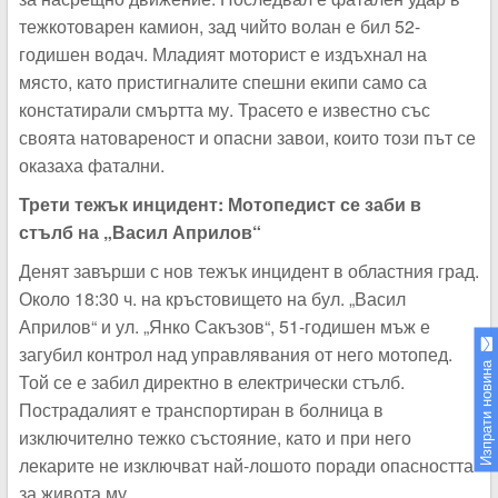
тежкотоварен камион, зад чийто волан е бил 52-
годишен водач. Младият моторист е издъхнал на
място, като пристигналите спешни екипи само са
констатирали смъртта му. Трасето е известно със
своята натовареност и опасни завои, които този път се
оказаха фатални.
Трети тежък инцидент: Мотопедист се заби в
стълб на „Васил Априлов“
Денят завърши с нов тежък инцидент в областния град.
Около 18:30 ч. на кръстовището на бул. „Васил
Априлов“ и ул. „Янко Сакъзов“, 51-годишен мъж е
загубил контрол над управлявания от него мотопед.
Изпрати новина
Той се е забил директно в електрически стълб.
Пострадалият е транспортиран в болница в
изключително тежко състояние, като и при него
лекарите не изключват най-лошото поради опасността
за живота му.