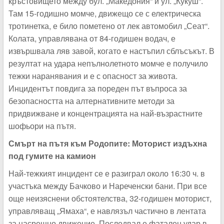
кръстовището между бул. „Македония“ и ул. „Кукуш“.
Там 15-годишно момче, движещо се с електрическа
тротинетка, е било пометено от лек автомобил „Сеат“.
Колата, управлявана от 84-годишен водач, е
извършвала ляв завой, когато е настъпил сблъсъкът. В
резултат на удара непълнолетното момче е получило
тежки наранявания и е с опасност за живота.
Инцидентът повдига за пореден път въпроса за
безопасността на алтернативните методи за
придвижване и концентрацията на най-възрастните
шофьори на пътя.
Смърт на пътя към Родопите: Моторист издъхна
под гумите на камион
Най-тежкият инцидент се е разиграл около 16:30 ч. в
участъка между Бачково и Нареченски бани. При все
още неизяснени обстоятелства, 32-годишен моторист,
управляващ „Ямаха“, е навлязъл частично в лентата
за насрещно движение. Последвал е фатален удар в