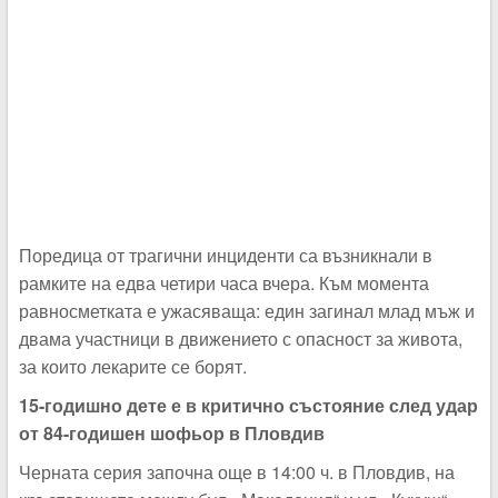
Поредица от трагични инциденти са възникнали в
рамките на едва четири часа вчера. Към момента
равносметката е ужасяваща: един загинал млад мъж и
двама участници в движението с опасност за живота,
за които лекарите се борят.
15-годишно дете е в критично състояние след удар
от 84-годишен шофьор в Пловдив
Черната серия започна още в 14:00 ч. в Пловдив, на