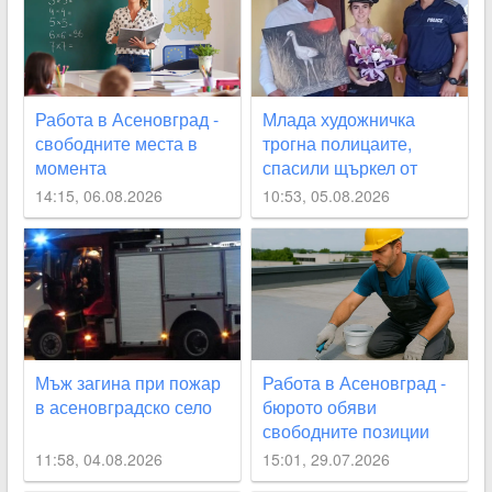
Работа в Асеновград -
Млада художничка
свободните места в
трогна полицаите,
момента
спасили щъркел от
огнения ад край
14:15, 06.08.2026
10:53, 05.08.2026
Асеновград
Мъж загина при пожар
Работа в Асеновград -
в асеновградско село
бюрото обяви
свободните позиции
11:58, 04.08.2026
15:01, 29.07.2026