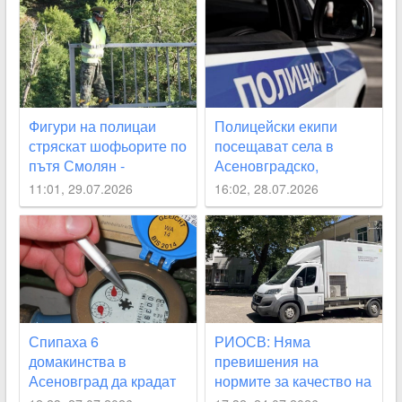
Фигури на полицаи
Полицейски екипи
стряскат шофьорите по
посещават села в
пътя Смолян -
Асеновградско,
Асеновград
Карловско, “Родопи“
11:01, 29.07.2026
16:02, 28.07.2026
през август
Спипаха 6
РИОСВ: Няма
домакинства в
превишения на
Асеновград да крадат
нормите за качество на
вода
въздуха след пожара в