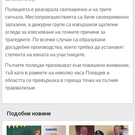
Полицията е реагирала светкавично и на трите
сигнала. Местопроизшествията са били своевременно
запазени, а дежурни групи са извършили щателни
огледи за изясняване на точните причини за
трагедиите. По всички случаи са образувани
досъдебни производства, които трябва да установят
степента на вината на участниците.
Пътните полицаи призовават към повишено внимание,
тъй като в рамките на няколко часа Пловдив и
областта се превърнаха в гореща точка на пътния
травматизъм.
Подобни новини