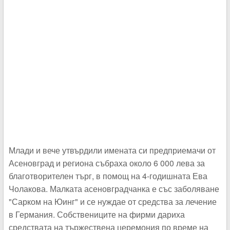
Млади и вече утвърдили имената си предприемачи от
Асеновград и региона събраха около 6 000 лева за
благотворителен търг, в помощ на 4-годишната Ева
Чолакова. Малката асеновградчанка е със заболяване
"Сарком на Юинг" и се нуждае от средства за лечение
в Германия. Собствениците на фирми дариха
средствата на тържествена церемония по време на