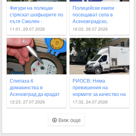
Фигури на полицаи
Полицейски екипи
стряскат шофьорите по
посещават села в
пътя Смолян -
Асеновградско,
Асеновград
Карловско, “Родопи“
11:01, 29.07.2026
16:02, 28.07.2026
през август
Спипаха 6
РИОСВ: Няма
домакинства в
превишения на
Асеновград да крадат
нормите за качество на
вода
въздуха след пожара в
12:23, 27.07.2026
17:32, 24.07.2026
Асеновград
Виж още