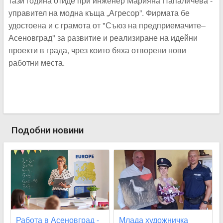
тази година отиде при инженер Марияна Папаличева -
управител на модна къща „Агресор”. Фирмата бе
удостоена и с грамота от "Съюз на предприемачите–
Асеновград" за развитие и реализиране на идейни
проекти в града, чрез които бяха отворени нови
работни места.
Подобни новини
Работа в Асеновград -
Млада художничка