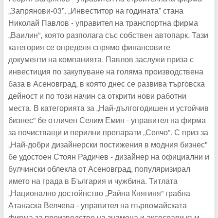
„Запрянови-03”. „Инвеститор на годината” стана
Николай Павлов - управител на транспортна фирма
„Ваилин”, която разполага със собствен автопарк. Тази
категория се определя спрямо финансовите
документи на компанията. Павлов заслужи приза с
инвестиция по закупуване на голяма производствена
база в Асеновград, в която днес се развива търговска
дейност и по този начин са открити нови работни
места. В категорията за „Най-дългогодишен и устойчив
бизнес” бе отличен Селим Емин - управител на фирма
за почистващи и перилни препарати „Селчо”. С приз за
„Най-добри дизайнерски постижения в модния бизнес"
бе удостоен Стоян Радичев - дизайнер на официални и
булчински облекла от Асеновград, популяризирал
името на града в България и чужбина. Титлата
„Национално достойнство „Райна Княгиня” грабна
Атанаска Велчева - управител на първомайската
фирма за производство на знамена и аксесоари към