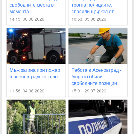
свободните места в
трогна полицаите,
момента
спасили щъркел от
огнения ад край
14:15, 06.08.2026
10:53, 05.08.2026
Асеновград
Мъж загина при пожар
Работа в Асеновград -
в асеновградско село
бюрото обяви
свободните позиции
11:58, 04.08.2026
15:01, 29.07.2026