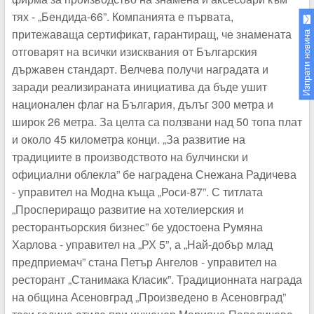
тях - „Бендида-66”. Компанията е първата,
притежаваща сертификат, гарантиращ, че знамената
Изпрати новина
отговарят на всички изисквания от Българския
държавен стандарт. Велчева получи наградата и
заради реализираната инициатива да бъде ушит
национален флаг на България, дълъг 300 метра и
широк 26 метра. За целта са ползвани над 50 топа плат
и около 45 километра конци. „За развитие на
традициите в производството на булчински и
официални облекла” бе наградена Снежана Радичева
- управител на Модна къща „Роси-87”. С титлата
„Проспериращо развитие на хотелиерския и
ресторантьорския бизнес” бе удостоена Румяна
Харлова - управител на „РХ 5”, а „Най-добър млад
предприемач” стана Петър Ангелов - управител на
ресторант „Станимака Класик”. Традиционната награда
на община Асеновград „Произведено в Асеновград”