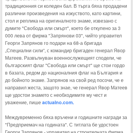
традиционния си коледен бал. В търга бяха продадени
различни произведения на изкуството, като картини,
стол и реплика на оригиналното знаме, извезано с
думите "Свобода или смърт", което бе откупено за 3
000 лева от фирма "Запрянови 03", чийто управител
Георги Запрянов го подари на 68-а бригада
„Специални сили”, с командир бригаден генерал Явор
Матеев. Развълнуван военнослужещият сподели, че
българският флаг "Свобода или смърт" ще стои гордо
в базата, редом до националния флаг на България и
до бойното знаме. Запрянов на свой ред посочи, че е
направил жеста, защото знае, че генерал Явор Матеев
ще удостои знамето с необходимите му чест и
уважение, пише
actualno.com.
Междувременно бяха връчени и годишните награди за
"Предприемач на годината". С титлата бе удостоен
Георги Запрянов - управител на строителната фирма