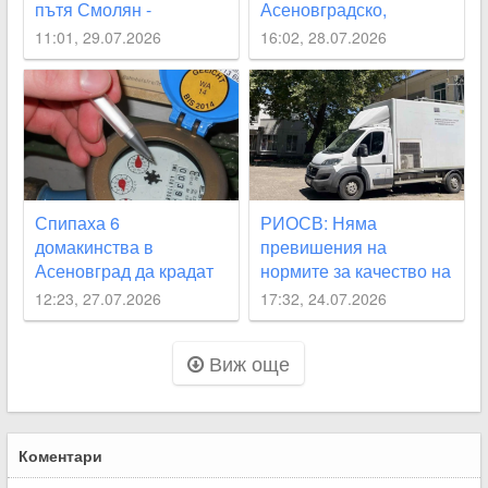
пътя Смолян -
Асеновградско,
Асеновград
Карловско, “Родопи“
11:01, 29.07.2026
16:02, 28.07.2026
през август
Спипаха 6
РИОСВ: Няма
домакинства в
превишения на
Асеновград да крадат
нормите за качество на
вода
въздуха след пожара в
12:23, 27.07.2026
17:32, 24.07.2026
Асеновград
Виж още
Коментари