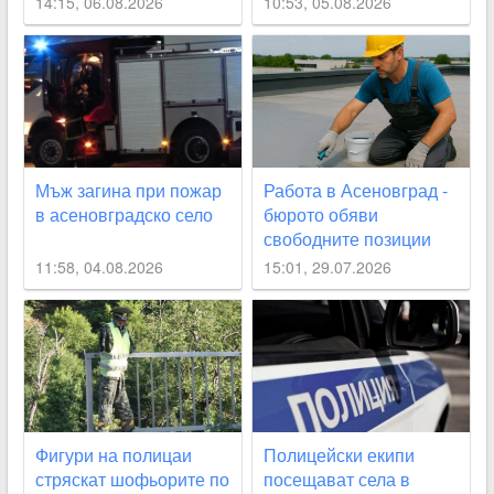
14:15, 06.08.2026
10:53, 05.08.2026
Асеновград
Мъж загина при пожар
Работа в Асеновград -
в асеновградско село
бюрото обяви
свободните позиции
11:58, 04.08.2026
15:01, 29.07.2026
Фигури на полицаи
Полицейски екипи
стряскат шофьорите по
посещават села в