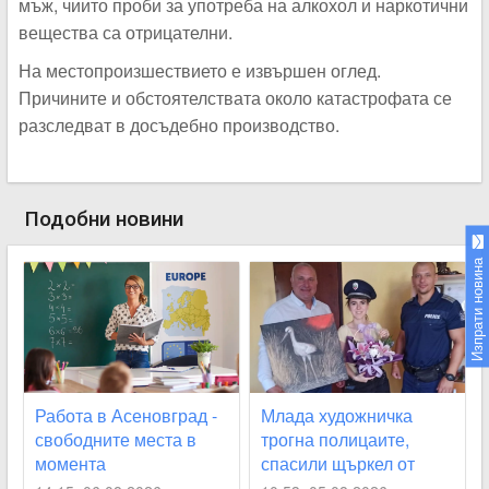
мъж, чиито проби за употреба на алкохол и наркотични
вещества са отрицателни.
На местопроизшествието е извършен оглед.
Причините и обстоятелствата около катастрофата се
разследват в досъдебно производство.
Подобни новини
Изпрати новина
Работа в Асеновград -
Млада художничка
свободните места в
трогна полицаите,
момента
спасили щъркел от
огнения ад край