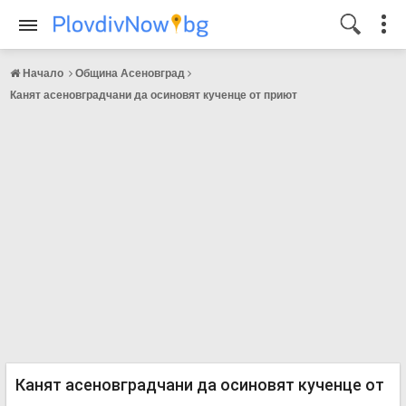
Начало
Община Асеновград
Канят асеновградчани да осиновят кученце от приют
Канят асеновградчани да осиновят кученце от