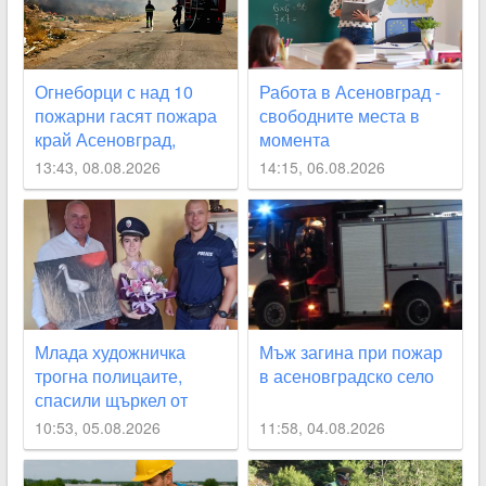
Огнеборци с над 10
Работа в Асеновград -
пожарни гасят пожара
свободните места в
край Асеновград,
момента
затвориха
13:43, 08.08.2026
14:15, 06.08.2026
околовръстния път
СНИМКИ
Млада художничка
Мъж загина при пожар
трогна полицаите,
в асеновградско село
спасили щъркел от
огнения ад край
10:53, 05.08.2026
11:58, 04.08.2026
Асеновград