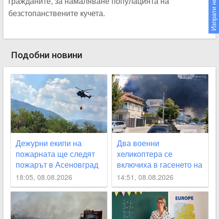
Изпрати новина
гражданите, за намаляване популацията на
безстопанствените кучета.
Подобни новини
Дежурни екипи на
Два военни
пожарната ще следят
хеликоптера се
пожарът в Асеновград
включиха в гасенето на
да не пламне отново
огъня над Асеновград,
18:05, 08.08.2026
14:51, 08.08.2026
засегнат е гробищния
парк СНИМКИ+ВИДЕО