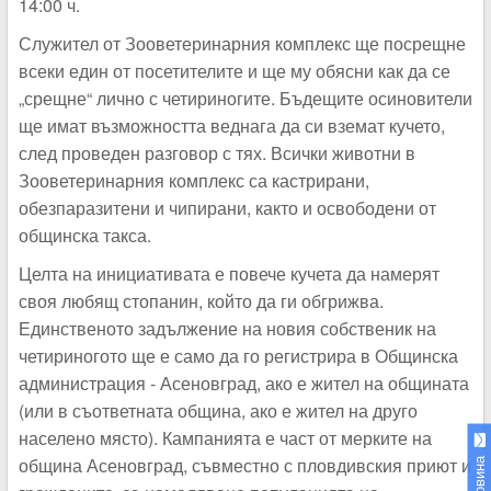
14:00 ч.
Служител от Зооветеринарния комплекс ще посрещне
всеки един от посетителите и ще му обясни как да се
„срещне“ лично с четириногите. Бъдещите осиновители
ще имат възможността веднага да си вземат кучето,
след проведен разговор с тях. Всички животни в
Зооветеринарния комплекс са кастрирани,
обезпаразитени и чипирани, както и освободени от
общинска такса.
Целта на инициативата е повече кучета да намерят
своя любящ стопанин, който да ги обгрижва.
Единственото задължение на новия собственик на
четириногото ще е само да го регистрира в Общинска
администрация - Асеновград, ако е жител на общината
(или в съответната община, ако е жител на друго
населено място). Кампанията е част от мерките на
община Асеновград, съвместно с пловдивския приют и