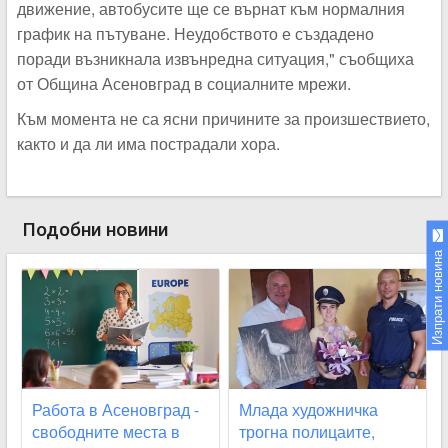
движение, автобусите ще се върнат към нормалния
график на пътуване. Неудобството е създадено
поради възникнала извънредна ситуация," съобщиха
от Община Асеновград в социалните мрежи.
Към момента не са ясни причините за произшествието,
както и да ли има пострадали хора.
Подобни новини
Изпрати новина
Работа в Асеновград -
Млада художничка
свободните места в
трогна полицаите,