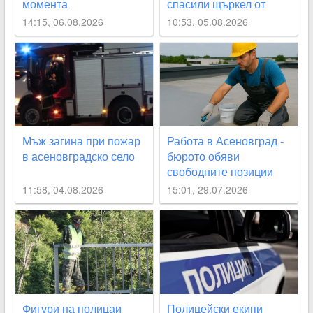
момента
спасили щъркел от
огнения ад край
14:15, 06.08.2026
10:53, 05.08.2026
Асеновград
Мъж загина при пожар
Работа в Асеновград -
в асеновградско село
бюрото обяви
свободните позиции
11:58, 04.08.2026
15:01, 29.07.2026
Фигури на полицаи
Полицейски екипи