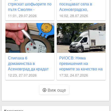
стряскат шофьорите по
посещават села в
пътя Смолян -
Асеновградско,
Асеновград
Карловско, “Родопи“
11:01, 29.07.2026
16:02, 28.07.2026
през август
Спипаха 6
РИОСВ: Няма
домакинства в
превишения на
Асеновград да крадат
нормите за качество на
вода
въздуха след пожара в
12:23, 27.07.2026
17:32, 24.07.2026
Асеновград
Виж още
Коментари