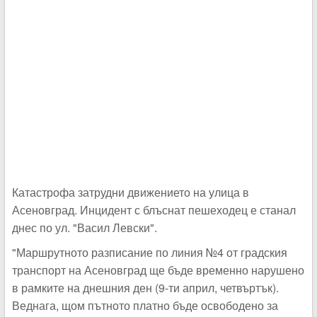
Катастрофа затрудни движението на улица в
Асеновград. Инцидент с блъснат пешеходец е станал
днес по ул. "Васил Левски".
"Маршрутното разписание по линия №4 от градския
транспорт на Асеновград ще бъде временно нарушено
в рамките на днешния ден (9-ти април, четвъртък).
Веднага, щом пътното платно бъде освободено за