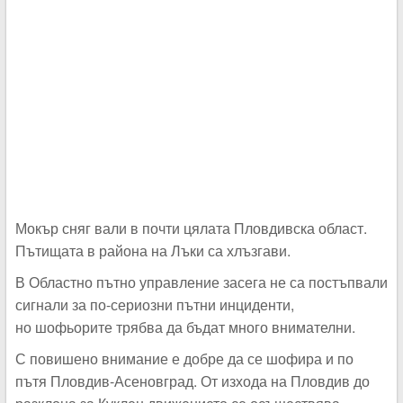
Мокър сняг вали в почти цялата Пловдивска област.
Пътищата в района на Лъки са хлъзгави.
В Областно пътно управление засега не са постъпвали
сигнали за по-сериозни пътни инциденти,
но шофьорите трябва да бъдат много внимателни.
С повишено внимание е добре да се шофира и по
пътя Пловдив-Асеновград. От изхода на Пловдив до