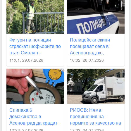
Фигури на полицаи
Полицейски екипи
стряскат шофьорите по
посещават села в
пътя Смолян -
Асеновградско,
Асеновград
Карловско, “Родопи“
11:01, 29.07.2026
16:02, 28.07.2026
през август
Спипаха 6
РИОСВ: Няма
домакинства в
превишения на
Асеновград да крадат
нормите за качество на
вода
въздуха след пожара в
12:23, 27.07.2026
17:32, 24.07.2026