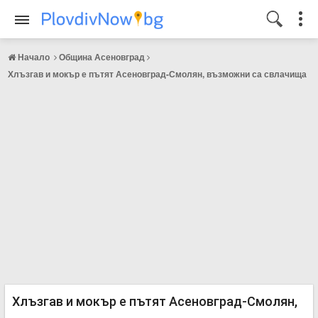
Начало
Община Асеновград
Хлъзгав и мокър е пътят Асеновград-Смолян, възможни са свлачища
Хлъзгав и мокър е пътят Асеновград-Смолян,