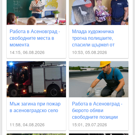
Работа в Асеновград -
Млада художничка
свободните места в
трогна полицаите,
момента
спасили щъркел от
огнения ад край
14:15, 06.08.2026
10:53, 05.08.2026
Асеновград
Мъж загина при пожар
Работа в Асеновград -
в асеновградско село
бюрото обяви
свободните позиции
11:58, 04.08.2026
15:01, 29.07.2026