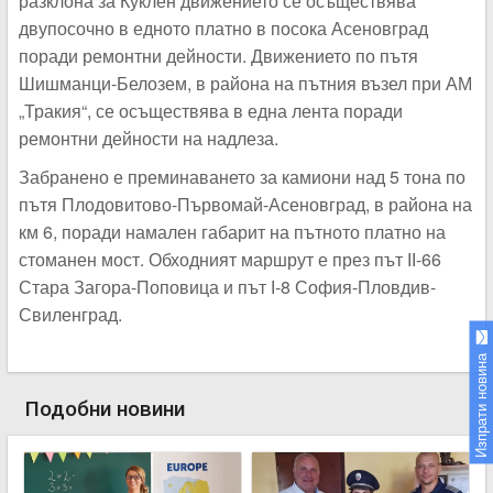
разклона за Куклен движението се осъществява
двупосочно в едното платно в посока Асеновград
поради ремонтни дейности. Движението по пътя
Шишманци-Белозем, в района на пътния възел при АМ
„Тракия“, се осъществява в една лента поради
ремонтни дейности на надлеза.
Забранено е преминаването за камиони над 5 тона по
пътя Плодовитово-Първомай-Асеновград, в района на
км 6, поради намален габарит на пътното платно на
стоманен мост. Обходният маршрут е през път ІІ-66
Стара Загора-Поповица и път І-8 София-Пловдив-
Свиленград.
Изпрати новина
Подобни новини