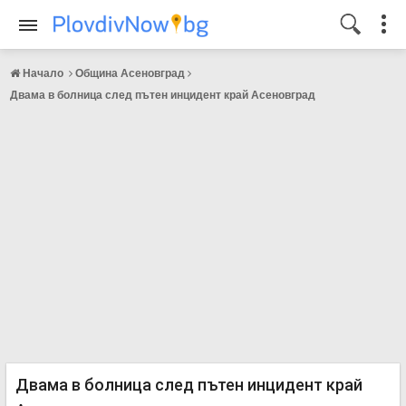
Начало
Община Асеновград
Двама в болница след пътен инцидент край Асеновград
Двама в болница след пътен инцидент край