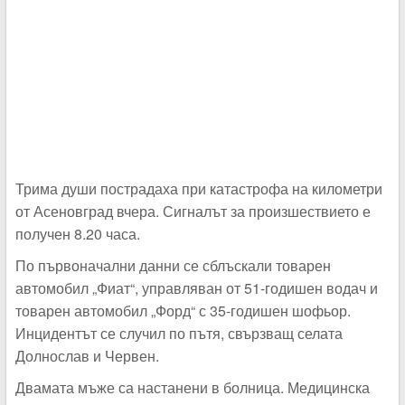
Трима души пострадаха при катастрофа на километри
от Асеновград вчера. Сигналът за произшествието е
получен 8.20 часа.
По първоначални данни се сблъскали товарен
автомобил „Фиат“, управляван от 51-годишен водач и
товарен автомобил „Форд“ с 35-годишен шофьор.
Инцидентът се случил по пътя, свързващ селата
Долнослав и Червен.
Двамата мъже са настанени в болница. Медицинска