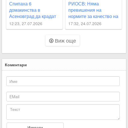
Спипаха 6
РИОСВ: Няма
домакинства в
превишения на
Асеновград да крадат
нормите за качество на
вода
въздуха след пожара в
12:23, 27.07.2026
17:32, 24.07.2026
Асеновград
Виж още
Коментари