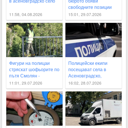
в асеновградско село
бюрото обяви
свободните позиции
11:58, 04.08.2026
15:01, 29.07.2026
Фигури на полицаи
Полицейски екипи
стряскат шофьорите по
посещават села в
пътя Смолян -
Асеновградско,
Асеновград
Карловско, “Родопи“
11:01, 29.07.2026
16:02, 28.07.2026
през август