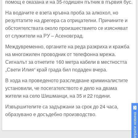
помощ е оказана и на 35-годишен пътник в първия бус.
На водачите е взета кръвна проба за алкохол, но
резултатите на дрегера са отрицателни. Причините и
обстоятелствата около произшествието се изясняват
от служители на РУ – Асеновград.
Междувременно, органите на реда разкриха и кражба
на многожилен проводник от телефонна мрежа.
Сигналът за отнетите 160 метра кабели в местността
„Свети Илия“ край града бил подаден вчера.
В хода на проведеното разследване криминалистите
установили, че посегателството е дело на двама
жители на село Шишманци, на 35 и 22 години.
Извършителите са задържани за срок до 24 часа,
образувано е досъдебно производство.
Изпрати новина