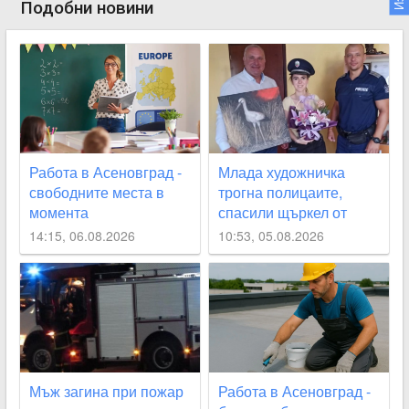
Подобни новини
Работа в Асеновград -
Млада художничка
свободните места в
трогна полицаите,
момента
спасили щъркел от
огнения ад край
14:15, 06.08.2026
10:53, 05.08.2026
Асеновград
Мъж загина при пожар
Работа в Асеновград -