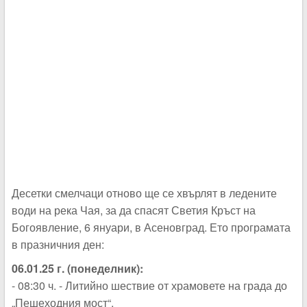
Десетки смелчаци отново ще се хвърлят в ледените
води на река Чая, за да спасят Светия Кръст на
Богоявление, 6 януари, в Асеновград. Ето програмата
в празничния ден:
06.01.25 г. (понеделник):
- 08:30 ч. - Литийно шествие от храмовете на града до
„Пешеходния мост“.