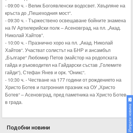
- 09:00 ч. - Велик Богоявленски водосвет. Хвърляне на
кръста до „Пешеходния мост“.
- 09:30 ч. - Тържествено освещаване бойните знамена
на IV Артилерийски полк – Асеновград, на пл. „Акад.
Николай Хайтов”.
- 10:00 ч. - Празнично хоро на пл. „Акад. Николай
Хайтов“. Участват солистът на БНР и ансамбъл
„Българе“ Любомир Петов (майстор на родопската
гайда и ръководител на Гайдарски състав „Големите
гайди“), Стефан Янев и орк. “Оникс“.
- 10:30 ч. - Честване на 177 години от рождението на
Христо Ботев и патронния празник на ОУ „Христо
Ботев“ – Асеновград, пред паметника на Христо Ботев
в града.
Изпрати новина
Подобни новини