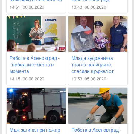
огъня над Асеновград,
затвориха
14:51, 08.08.2026
13:43, 08.08.2026
засегнат е гробищния
околовръстния път
парк СНИМКИ+ВИДЕО
СНИМКИ
Работа в Асеновград -
Млада художничка
свободните места в
трогна полицаите,
момента
спасили щъркел от
огнения ад край
14:15, 06.08.2026
10:53, 05.08.2026
Асеновград
Мъж загина при пожар
Работа в Асеновград -