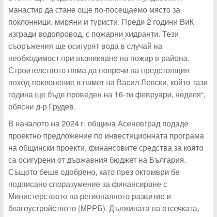
манастир да стане още по-посещаемо място за
поклонници, миряни и туристи. Преди 2 години ВиК
изгради водопровод, с пожарни хидранти. Тези
съоръжения ще осигурят вода в случай на
необходимост при възникване на пожар в района.
Строителството няма да попречи на предстоящия
поход-поклонение в памет на Васил Левски, който тази
година ще бъде проведен на 16-ти февруари, неделя“
,
обясни д-р Грудев.
В началото на 2024 г. община Асеновград подаде
проектно предложение по инвестиционната програма
на общински проекти, финансовите средства за която
са осигурени от държавния бюджет на България.
Същото беше одобрено, като през октомври бе
подписано споразумение за финансиране с
Министерството на регионалното развитие и
благоустройството (МРРБ). Дължината на отсечката,