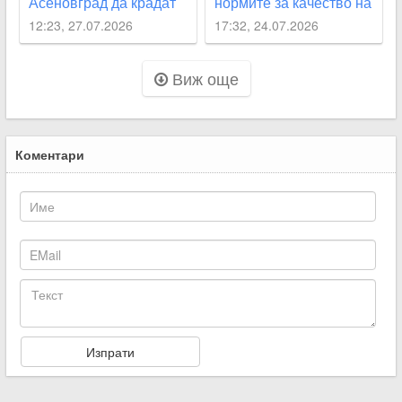
Асеновград да крадат
нормите за качество на
вода
въздуха след пожара в
12:23, 27.07.2026
17:32, 24.07.2026
Асеновград
Виж още
Коментари