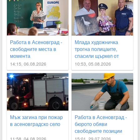
Работа в Асеновград -
Млада художничка
свободните места в
трогна полицаите,
момента
спасили щъркел от
огнения ад край
14:15, 06.08.2026
10:53, 05.08.2026
Асеновград
Мъж загина при пожар
Работа в Асеновград -
в асеновградско село
бюрото обяви
свободните позиции
11:58, 04.08.2026
15:01, 29.07.2026