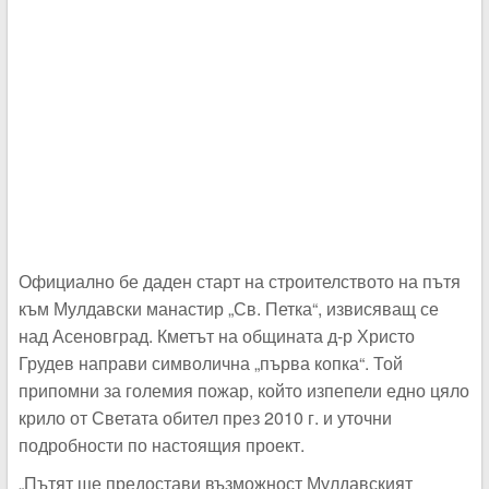
Официално бе даден старт на строителството на пътя
към Мулдавски манастир „Св. Петка“, извисяващ се
над Асеновград. Кметът на общината д-р Христо
Грудев направи символична „първа копка“. Той
припомни за големия пожар, който изпепели едно цяло
крило от Светата обител през 2010 г. и уточни
подробности по настоящия проект.
„Пътят ще предостави възможност Мулдавският