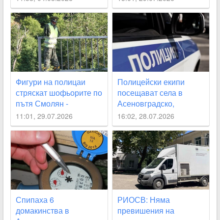
Фигури на полицаи
Полицейски екипи
стряскат шофьорите по
посещават села в
пътя Смолян -
Асеновградско,
Асеновград
Карловско, “Родопи“
11:01, 29.07.2026
16:02, 28.07.2026
през август
Спипаха 6
РИОСВ: Няма
домакинства в
превишения на