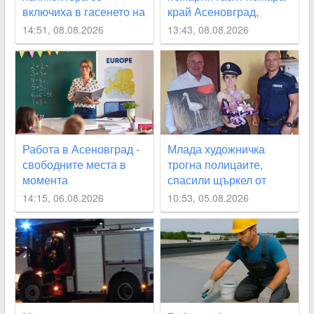
включиха в гасенето на
край Асеновград,
огъня над Асеновград,
затвориха
14:51, 08.08.2026
13:43, 08.08.2026
засегнат е гробищния
околовръстния път
парк СНИМКИ+ВИДЕО
СНИМКИ
Работа в Асеновград -
Млада художничка
свободните места в
трогна полицаите,
момента
спасили щъркел от
огнения ад край
14:15, 06.08.2026
10:53, 05.08.2026
Асеновград