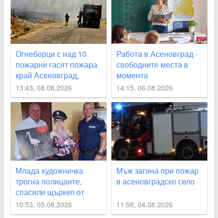
Огнеборци с над 10
Работа в Асеновград -
пожарни гасят пожара
свободните места в
край Асеновград,
момента
затвориха
13:43, 08.08.2026
14:15, 06.08.2026
околовръстния път
СНИМКИ
Млада художничка
Мъж загина при пожар
трогна полицаите,
в асеновградско село
спасили щъркел от
огнения ад край
10:53, 05.08.2026
11:58, 04.08.2026
Асеновград