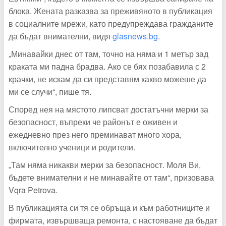
блока. Жената разказва за преживяното в публикация
в социалните мрежи, като предупреждава гражданите
да бъдат внимателни, видя
glasnews.bg
.
„Минавайки днес от там, точно на няма и 1 метър зад
краката ми падна брадва. Ако се бях позабавила с 2
крачки, не искам да си представям какво можеше да
ми се случи“, пише тя.
Според нея на мястото липсват достатъчни мерки за
безопасност, въпреки че районът е оживен и
ежедневно през него преминават много хора,
включително ученици и родители.
„Там няма никакви мерки за безопасност. Моля Ви,
бъдете внимателни и не минавайте от там“, призовава
Vqra Petrova.
В публикацията си тя се обръща и към работниците и
фирмата, извършваща ремонта, с настояване да бъдат