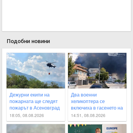
Подобни новини
Дежурни екипи на
Два военни
пожарната ще следят
хеликоптера се
пожарът в Асеновград
включиха в гасенето на
да не пламне отново
огъня над Асеновград,
18:05, 08.08.2026
14:51, 08.08.2026
засегнат е гробищния
парк СНИМКИ+ВИДЕО