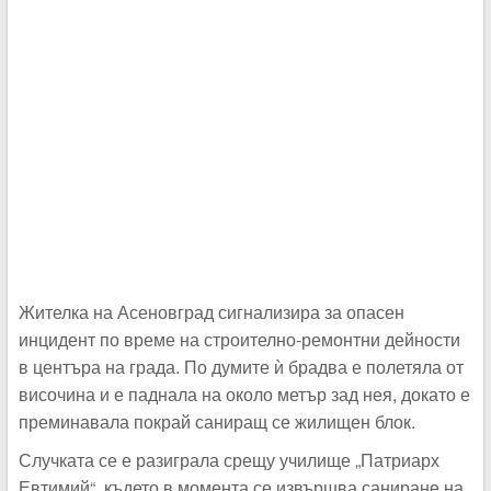
Жителка на Асеновград сигнализира за опасен
инцидент по време на строително-ремонтни дейности
в центъра на града. По думите ѝ брадва е полетяла от
височина и е паднала на около метър зад нея, докато е
преминавала покрай саниращ се жилищен блок.
Случката се е разиграла срещу училище „Патриарх
Евтимий“, където в момента се извършва саниране на