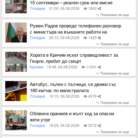
15 септември – реален срок или мисия
невъзможна ВИДЕО
Пловдив
21:00, 06.08.2026
1862
Вижте пълното съдържание
Румен Радев проведе телефонен разговор
с министъра на външните работи на
Великобритания Ед Милибанд
Пловдив
20:13, 06.08.2026
1425
Вижте пълното съдържание
Хората в Кричим искат справедливост за
Георги, пребит до смърт
Кричим
19:48, 06.08.2026
11001
Вижте пълното съдържание
Автобус, пълен с пътници, се движи със
160 км/час по магистралата
Пловдив
19:15, 06.08.2026
4978
Вижте пълното съдържание
Обявиха оранжев и жълт код за опасни
жеги утре
Пловдив
18:29, 06.08.2026
3572
Вижте пълното съдържание