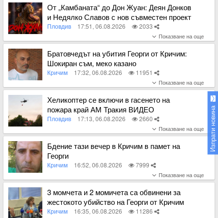
От „Камбаната“ до Дон Жуан: Деян Донков
и Недялко Славов с нов съвместен проект
в Пловдив
Пловдив
17:51, 06.08.2026
2033
Вижте пълното съдържание
Братовчедът на убития Георги от Кричим:
Шокиран съм, меко казано
Кричим
17:32, 06.08.2026
11951
Вижте пълното съдържание
Хеликоптер се включи в гасенето на
пожара край АМ Тракия ВИДЕО
Изпрати новина
Пловдив
17:13, 06.08.2026
2660
Вижте пълното съдържание
Бдение тази вечер в Кричим в памет на
Георги
Кричим
16:52, 06.08.2026
7999
Вижте пълното съдържание
3 момчета и 2 момичета са обвинени за
жестокото убийство на Георги от Кричим
Кричим
16:35, 06.08.2026
11286