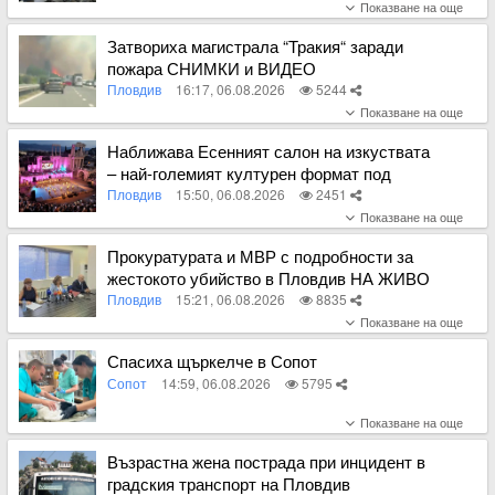
Вижте пълното съдържание
Затвориха магистрала “Тракия“ заради
пожара СНИМКИ и ВИДЕО
Пловдив
16:17, 06.08.2026
5244
Вижте пълното съдържание
Наближава Есенният салон на изкуствата
– най-големият културен формат под
тепетата
Пловдив
15:50, 06.08.2026
2451
Вижте пълното съдържание
Прокуратурата и МВР с подробности за
жестокото убийство в Пловдив НА ЖИВО
Пловдив
15:21, 06.08.2026
8835
Вижте пълното съдържание
Спасиха щъркелче в Сопот
Сопот
14:59, 06.08.2026
5795
Вижте пълното съдържание
Възрастна жена пострада при инцидент в
градския транспорт на Пловдив