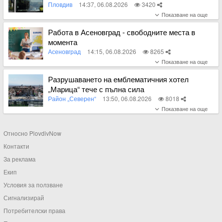
Пловдив
14:37, 06.08.2026
3420
Вижте пълното съдържание
Работа в Асеновград - свободните места в
момента
Асеновград
14:15, 06.08.2026
8265
Вижте пълното съдържание
Разрушаването на емблематичния хотел
„Марица“ тече с пълна сила
Район „Северен“
13:50, 06.08.2026
8018
Вижте пълното съдържание
Относно PlovdivNow
Контакти
За реклама
Екип
Условия за ползване
Сигнализирай
Потребителски права