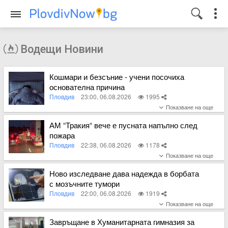
Водещи Новини
Кошмари и безсъние - учени посочиха
основателна причина
Пловдив
23:00, 06.08.2026
1995
Вижте пълното съдържание
АМ “Тракия“ вече е пусната напълно след
пожара
Пловдив
22:38, 06.08.2026
1178
Вижте пълното съдържание
Ново изследване дава надежда в борбата
с мозъчните тумори
Пловдив
22:00, 06.08.2026
1919
Вижте пълното съдържание
Завръщане в Хуманитарната гимназия за